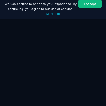
We use cookies to enhance your experience. By
I accept
continuing, you agree to our use of cookies.
More info
首页
网站地图
法律声明
电池优化
节能软件
工作原理
工作原理
常见问题
KAR 服务器与网络
我们的服务
无障碍辅助
媒体报道
工作原理
奖项
新闻