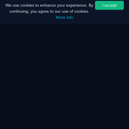
We use cookies to enhance your experience. By
I accept
continuing, you agree to our use of cookies.
More info
ホーム
サイトマップ
法的通知
バッテリー節約
省エネ
仕組み
仕組み
よくある質問
KARサーバーとネットワーク
サービス一覧
アクセシビリティ
メディア掲載
仕組み
受賞歴
プレス