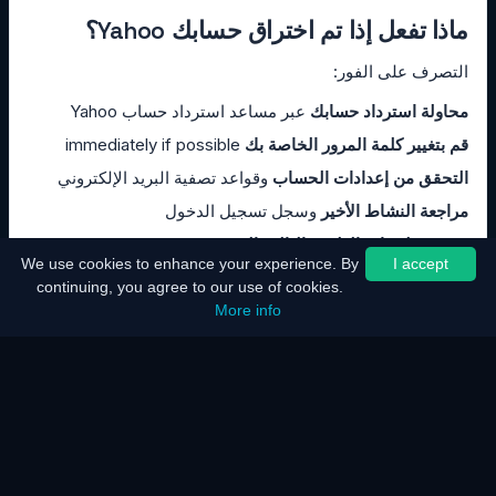
ماذا تفعل إذا تم اختراق حسابك Yahoo؟
التصرف على الفور:
محاولة استرداد حسابك
عبر مساعد استرداد حساب Yahoo
قم بتغيير كلمة المرور الخاصة بك
immediately if possible
التحقق من إعدادات الحساب
وقواعد تصفية البريد الإلكتروني
مراجعة النشاط الأخير
وسجل تسجيل الدخول
تدقيق تطبيقات الطرف الثالث المعتمدة
We use cookies to enhance your experience. By
I accept
الإبلاغ عن الاختراق
to Yahoo الدعم
continuing, you agree to our use of cookies.
تنبيه جهات الاتصال الخاصة بك
حول رسائل البريد الإلكتروني
More info
الاحتيالية المحتملة
تعزيز الأمن
by enabling two-factor authentication
الأسئلة الشائعة – الأسئلة المتداولة
هل قام Yahoo بتحسين الأمان بعد الخروقات الكبرى؟