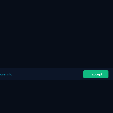
ore info
I accept
الرئيسية
خريطة الموقع
إشعار قانوني