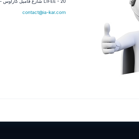
LIFEE - 20 شارع فاميل كاراوس - 34300 AGDE - فرنسا
contact@ia-kar.com