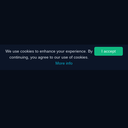
We use cookies to enhance your experience. By
I accept
continuing, you agree to our use of cookies.
More info
الرئيسية
خريطة الموقع
إشعار قانوني
توفير البطارية
توفير الطاقة
كيف يعمل؟
كيف يعمل؟