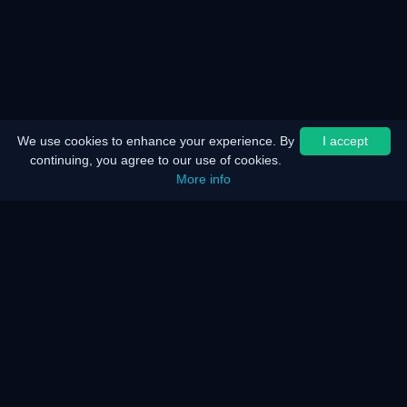
We use cookies to enhance your experience. By
I accept
continuing, you agree to our use of cookies.
More info
Startseite
Seitenübersicht
Impressum
Batteriesparer
Energiesparer
Wie funktioniert es?
Wie funktioniert es?
Häufige Fragen
KAR Server und Netzwerk