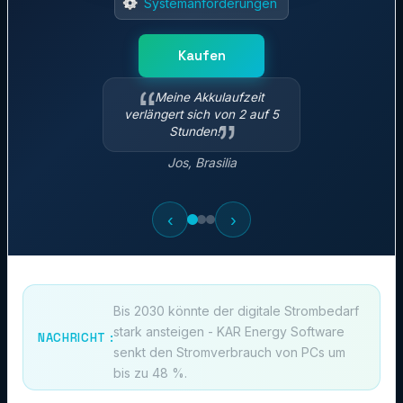
Systemanforderungen
Kaufen
Meine Akkulaufzeit
verlängert sich von 2 auf 5
Stunden!
Jos, Brasilia
‹
›
Bis 2030 könnte der digitale Strombedarf
stark ansteigen - KAR Energy Software
NACHRICHT :
senkt den Stromverbrauch von PCs um
bis zu 48 %.