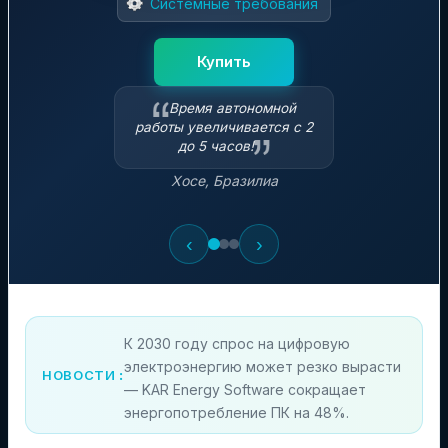
Системные требования
Купить
Время автономной
работы увеличивается с 2
до 5 часов!
Хосе, Бразилиа
‹
›
К 2030 году спрос на цифровую
электроэнергию может резко вырасти
НОВОСТИ :
— KAR Energy Software сокращает
энергопотребление ПК на 48%.