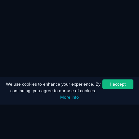
We use cookies to enhance your experience. By
I accept
continuing, you agree to our use of cookies.
More info
Главная
Карта сайта
Юридическая информация