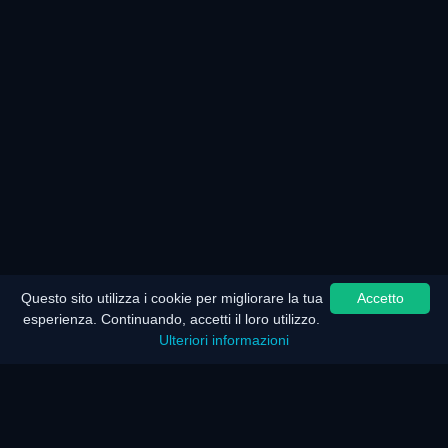
Questo sito utilizza i cookie per migliorare la tua
Accetto
esperienza. Continuando, accetti il loro utilizzo.
Ulteriori informazioni
Home
Mappa del sito
Nota legale