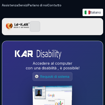
Assistenza
Servizi
Parlano di noi
Contatto
Italiano
IA-KAR - Green IT Softwa
Accedere al computer
con una disabilità , è possibile!
Requisiti di sistema