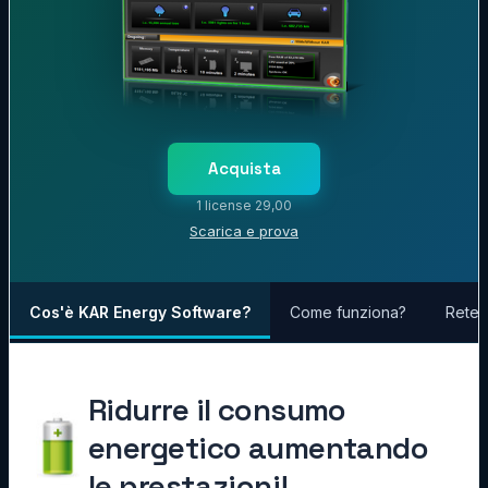
Acquista
1 license 29,00
Scarica e prova
Cos'è KAR Energy Software?
Come funziona?
Rete 
Ridurre il consumo
energetico aumentando
le prestazioni!