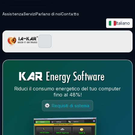
Assistenza
Servizi
Parlano di noi
Contatto
Italiano
IA-KAR - Green IT Softwa
Riduci il consumo energetico del tuo computer
fino al 48%!
Requisiti di sistema