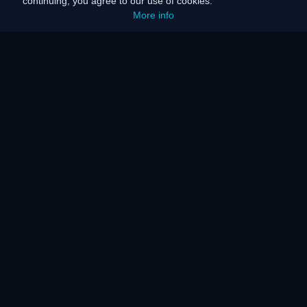
continuing, you agree to our use of cookies.
More info
홈
사이트맵
법적 고지
배터리 절약
에너지 에너지
작동 원리
작동 원리
자주 묻는 질문
KAR 서버 및 네트워크
서비스 안내
장애인 지원
언론 보도
작동 원리
수상 내역
보도자료
고객 후기