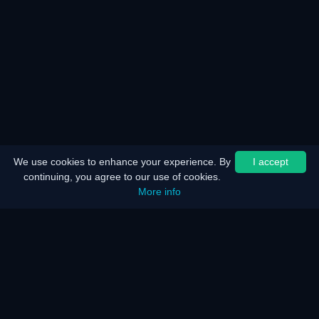
We use cookies to enhance your experience. By
I accept
continuing, you agree to our use of cookies.
More info
홈
사이트맵
법적 고지