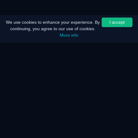
We use cookies to enhance your experience. By
I accept
continuing, you agree to our use of cookies.
More info
Início
Mapa do site
Aviso legal
Poupança de bateria
Poupança de energia
Como funciona?
Como funciona?
Perguntas frequentes
KAR Servidor e Rede
Os nossos serviços
Deficiência
Falam sobre nós