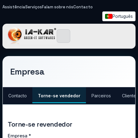
Assistência
Serviços
Falam sobre nós
Contacto
Português
IA-KAR - Green IT So
Empresa
Contacto
Torne-se vendedor
Parceiros
Cliente
Torne-se revendedor
Empresa
*