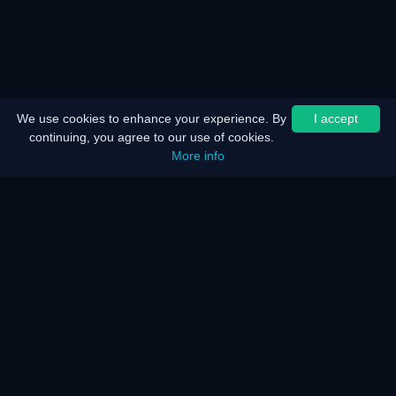
We use cookies to enhance your experience. By
I accept
continuing, you agree to our use of cookies.
More info
Início
Mapa do site
Aviso legal
Poupança de bateria
Poupança de energia
Como funciona?
Como funciona?
Perguntas frequentes
KAR Servidor e Rede
Os nossos serviços