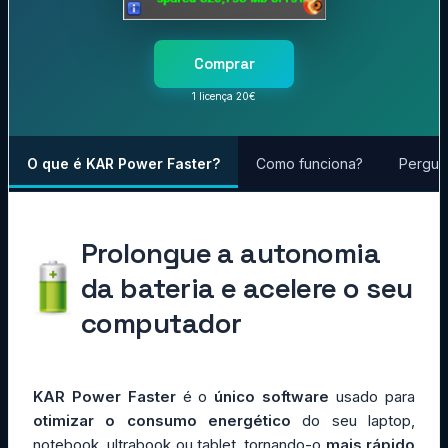
Comprar
1 licença 20€
O que é KAR Power Faster?
Como funciona?
Pergun
Prolongue a autonomia
da bateria e acelere o seu
computador
KAR Power Faster
é o
único software
usado para
otimizar o consumo energético
do seu laptop,
notebook, ultrabook ou tablet, tornando-o
mais rápido