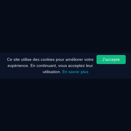
Ce site utilise des cookies pour améliorer votre
J'accepte
expérience. En continuant, vous acceptez leur
utilisation.
En savoir plus
Accueil
Plan du site
Mentions légales
Optimiseur de batterie
Economie d'énergie