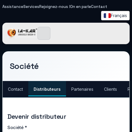
Assistance
Services
Rejoignez-nous !
On en parle
Contact
Français
IA-KAR - Logiciels Green I
Société
Contact
Distributeurs
Partenaires
Clients
Re
Devenir distributeur
Société
*