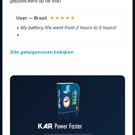
gepubliceerd op de site)
User — Brazil
★★★★★
« My battery life went from 2 hours to 5 hours!
»
Alle getuigenissen bekijken