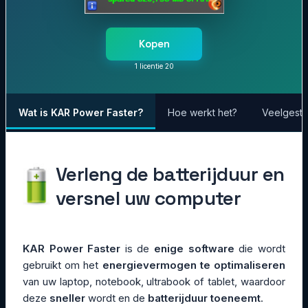
Kopen
1 licentie 20
Wat is KAR Power Faster?
Hoe werkt het?
Veelgeste
Verleng de batterijduur en
versnel uw computer
KAR Power Faster
is de
enige software
die wordt
gebruikt om het
energievermogen te optimaliseren
van uw laptop, notebook, ultrabook of tablet, waardoor
deze
sneller
wordt en de
batterijduur toeneemt
.