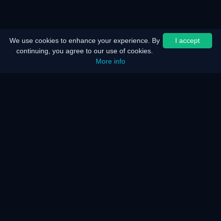
We use cookies to enhance your experience. By
I accept
continuing, you agree to our use of cookies.
More info
Home
Sitemap
Juridische kennisgeving
Batterijbesparing
Energiebesparing
Hoe werkt het?
Hoe werkt het?
Veelgestelde vragen
KAR Server en netwerk
Onze diensten