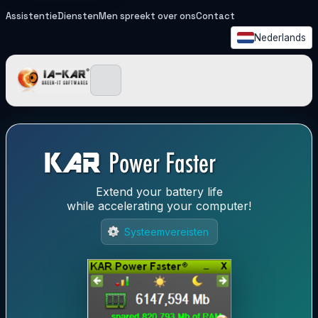
Assistentie
Diensten
Men spreekt over ons
Contact
Nederlands
IA-KAR - Green IT Softwa
Extend your battery life
while accelerating your computer!
Systeemvereisten