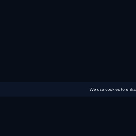
We use cookies to enhan
Home
Sitemap
Juridische kennisgeving