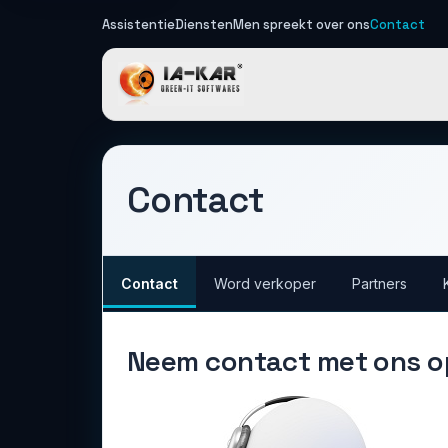
Assistentie
Diensten
Men spreekt over ons
Contact
IA-KAR - Gre
Contact
Contact
Word verkoper
Partners
Neem contact met ons o