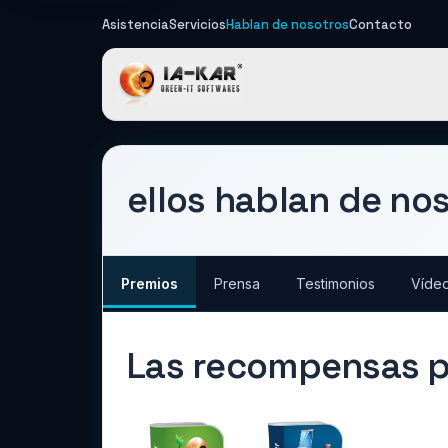
Asistencia
Servicios
Hablan de nosotros
Contacto
IA-KAR - Gre
ellos hablan de no
Premios
Prensa
Testimonios
Víde
Las recompensas po