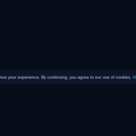
ce your experience. By continuing, you agree to our use of cookies.
M
rgía
Discapacidad
Hablan de n