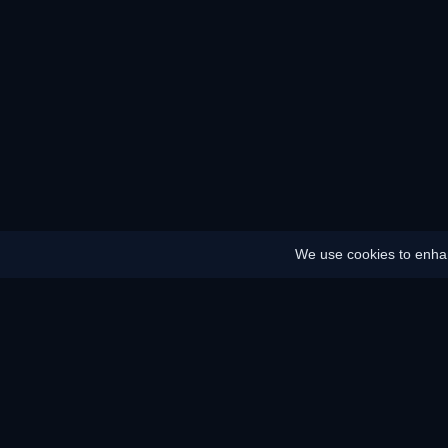
We use cookies to enhan
Inicio
Mapa del sitio
Aviso legal
Ahorro de batería
Ahorro de ene