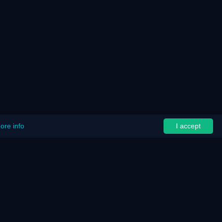
ore info
I accept
osotros
Asistencia