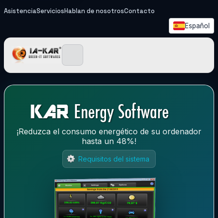
Asistencia
Servicios
Hablan de nosotros
Contacto
Español
IA-KAR - Green IT Softwa
¡Reduzca el consumo energético de su ordenador
hasta un 48%!
Requisitos del sistema