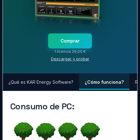
Comprar
1 licencia 29,00 €
Descargar y probar
¿Qué es KAR Energy Software?
¿Cómo funciona?
Re
Consumo de PC: