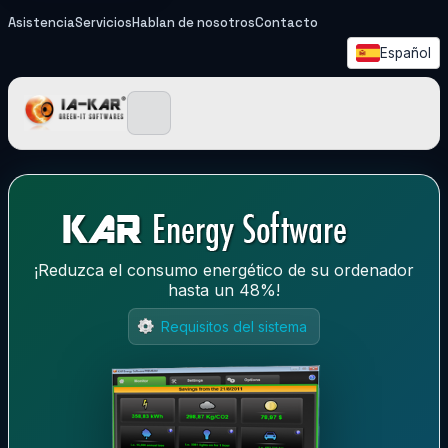
Asistencia
Servicios
Hablan de nosotros
Contacto
Español
IA-KAR - Green IT Softwa
¡Reduzca el consumo energético de su ordenador
hasta un 48%!
Requisitos del sistema