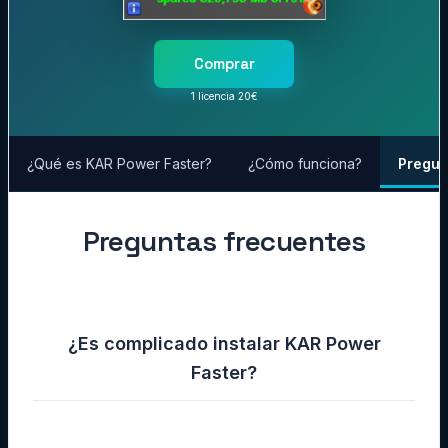
Comprar
1 licencia 20€
¿Qué es KAR Power Faster?
¿Cómo funciona?
Pregun
Preguntas frecuentes
¿Es complicado instalar KAR Power
Faster?