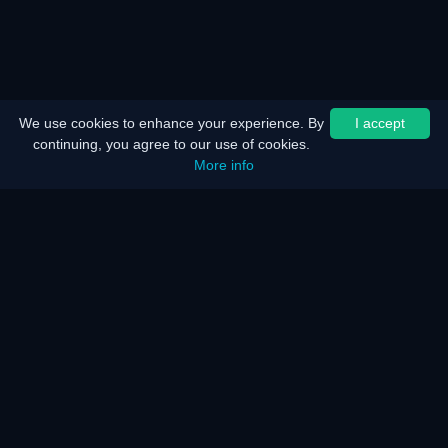
We use cookies to enhance your experience. By
I accept
continuing, you agree to our use of cookies.
More info
Inicio
Mapa del sitio
Aviso legal
Ahorro de batería
Ahorro de energía
¿Cómo funciona?
¿Cómo funciona?
Preguntas frecuentes
KAR Servidor y Red
Nuestros servicios