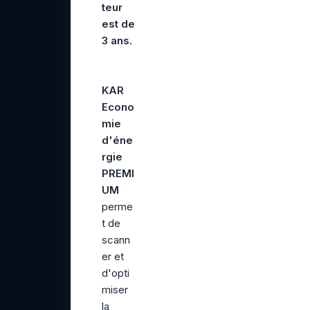
teur
est de
3 ans.
KAR
Econo
mie
d'éne
rgie
PREMI
UM
perme
t de
scann
er et
d'opti
miser
la