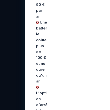
90 €
par
an.
Une
batter
ie
coûte
plus
de
100 €
et ne
dure
qu'un
an.
L'opti
on
d'arrê