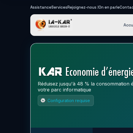
Assistance
Services
Rejoignez-nous !
On en parle
Conta
IA-KAR - Log
Accu
Réduisez jusqu'à 48 % la consommation é
votre parc informatique
Configuration requise