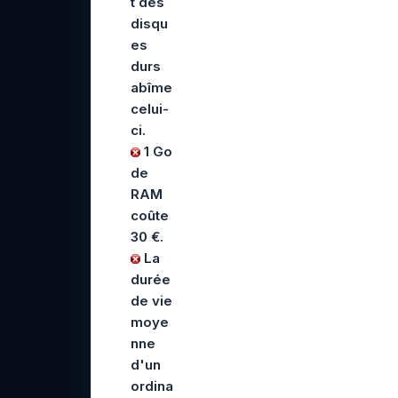
t des
disqu
es
durs
abîme
celui-
ci.
1 Go
de
RAM
coûte
30 €.
La
durée
de vie
moye
nne
d'un
ordina