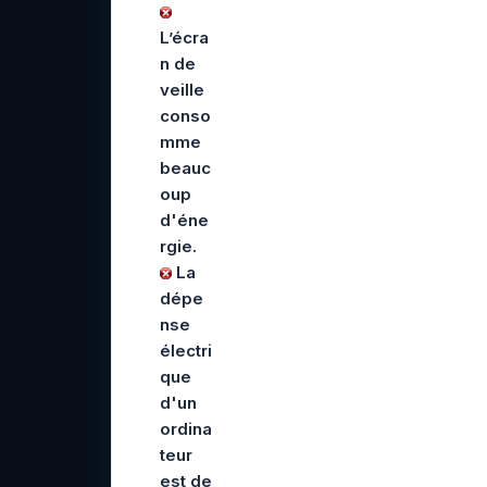
L’écra
n de
veille
conso
mme
beauc
oup
d'éne
rgie.
La
dépe
nse
électri
que
d'un
ordina
teur
est de