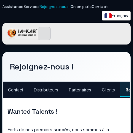
Assistance
Services
Rejoignez-nous !
On en parle
Contact
Français
IA-KAR - Logiciels Green I
Rejoignez-nous !
Contact
Distributeurs
Partenaires
Clients
Rej
Wanted Talents !
Forts de nos premiers
succès
, nous sommes à la