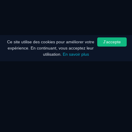
Ce site utilise des cookies pour améliorer votre
J'accepte
expérience. En continuant, vous acceptez leur
utilisation.
En savoir plus
Accueil
Plan du site
Mentions légales
Optimiseur de batterie
Economie d'énergie
Description
Description
F.A.Q.
KAR Eco Réseau / Serveur