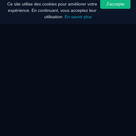
Ce site utilise des cookies pour améliorer votre
J'accepte
expérience. En continuant, vous acceptez leur
utilisation.
En savoir plus
Accueil
Plan du site
Mentions légales
Optimiseur de batterie
Economie d'énergie
Description
Description
F.A.Q.
KAR Eco Réseau / Serveur
Nos services
F.A.Q.
KAR Senior
KAR Handicap
Description
Description