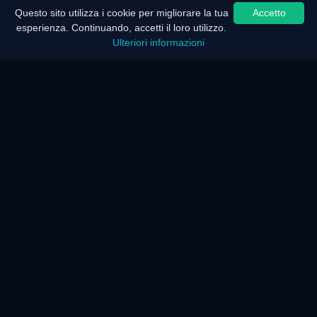
Questo sito utilizza i cookie per migliorare la tua
Accetto
esperienza. Continuando, accetti il loro utilizzo.
Ulteriori informazioni
Home
Mappa del sito
Nota legale
Risparmio batteria
Risparmio energetico
Come funziona?
Come funziona?
F.A.Q.
KAR Server e Rete
I nostri servizi
Disabilità
Parlano di noi
Come funziona?
Premi