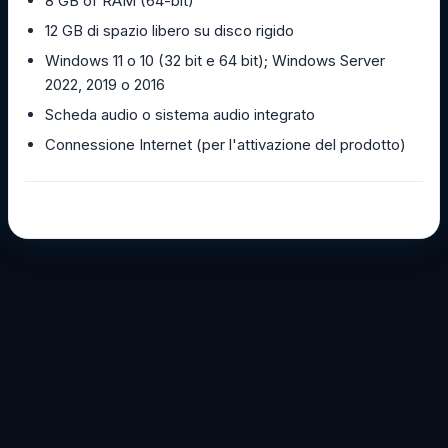
8 GB of RAM (64-bit)
12 GB di spazio libero su disco rigido
Windows 11 o 10 (32 bit e 64 bit); Windows Server
2022, 2019 o 2016
Scheda audio o sistema audio integrato
Connessione Internet (per l'attivazione del prodotto)