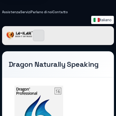
Assistenza
Servizi
Parlano di noi
Contatto
Italiano
IA-KAR - Green IT Softwa
Dragon Naturally Speaking