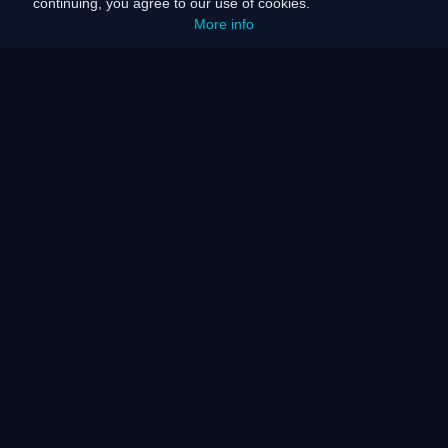
continuing, you agree to our use of cookies.
More info
홈
사이트맵
법적 고지
배터리 절약
에너지 에너지
작동 원리
작동 원리
자주 묻는 질문
KAR 서버 및 네트워크
서비스 안내
장애인 지원
언론 보도
작동 원리
수상 내역
보도자료
고객 후기