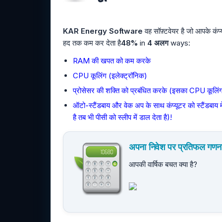
KAR Energy Software
वह सॉफ़्टवेयर है जो आपके कंप
हद तक कम कर देता है
48%
in
4 अलग
ways:
RAM की खपत को कम करके
CPU कूलिंग (इलेक्ट्रॉनिक)
प्रोसेसर की शक्ति को प्रबंधित करके (इसका CPU कूलिंग स
ऑटो-स्टैंडबाय और वेक अप के साथ कंप्यूटर को स्टैंडबाय 
है तब भी पीसी को स्लीप में डाल देता है)!
अपना निवेश पर प्रतिफल गणना 
आपकी वार्षिक बचत क्या है?