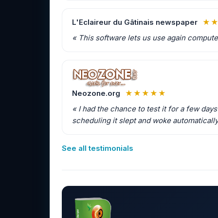
L'Eclaireur du Gâtinais newspaper
★
« This software lets us use again compu
Neozone.org
★★★★★
« I had the chance to test it for a few d
scheduling it slept and woke automatically
See all testimonials