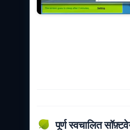
पूर्ण स्वचालित सॉफ़्टव