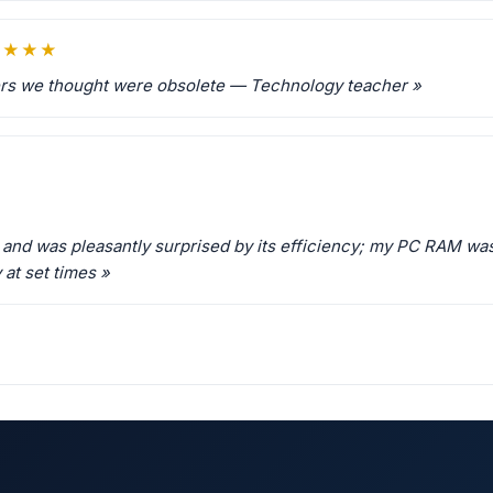
★★★★
ters we thought were obsolete — Technology teacher »
ays and was pleasantly surprised by its efficiency; my PC RAM w
 at set times »