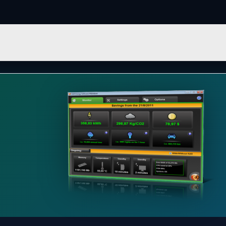
 IT सॉफ़्टवेयर