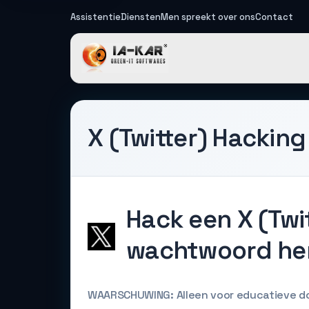
Assistentie
Diensten
Men spreekt over ons
Contact
IA-KAR - Gre
X (Twitter) Hacking
Hack een X (Tw
wachtwoord her
WAARSCHUWING: Alleen voor educatieve d