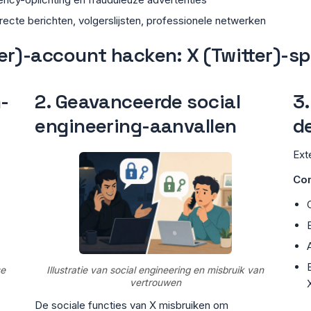
irecte berichten, volgerslijsten, professionele netwerken
ter)-account hacken: X (Twitter)-s
-
2. Geavanceerde social
3
engineering-aanvallen
d
Ext
Co
se
Illustratie van social engineering en misbruik van
vertrouwen
De sociale functies van X misbruiken om