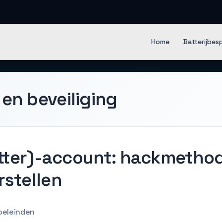
en IT Software
Home
Batterijbes
 en beveiliging
itter)-account: hackmethod
stellen
oeleinden