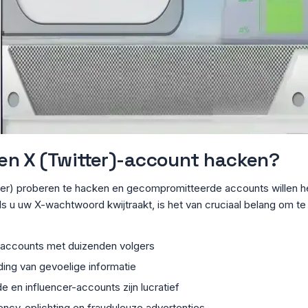
en X (Twitter)-account hacken?
er) proberen te hacken en gecompromitteerde accounts willen he
ls u uw X-wachtwoord kwijtraakt, is het van cruciaal belang om t
e accounts met duizenden volgers
iding van gevoelige informatie
de en influencer-accounts zijn lucratief
ency-oplichting en frauduleuze advertenties