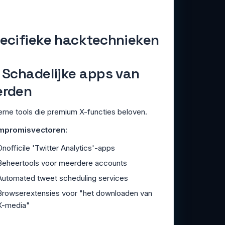
pecifieke hacktechnieken
. Schadelijke apps van
erden
erne tools die premium X-functies beloven.
mpromisvectoren:
Onofficile 'Twitter Analytics'-apps
Beheertools voor meerdere accounts
Automated tweet scheduling services
Browserextensies voor "het downloaden van
X-media"