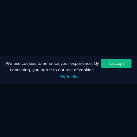
We use cookies to enhance your experience. By
I accept
continuing, you agree to our use of cookies.
More info
Home
Sitemap
Juridische kennisgeving
Batterijbesparing
Energiebesparing