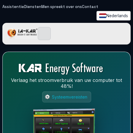
Assistentie
Diensten
Men spreekt over ons
Contact
Nederlands
IA-KAR - Green IT Softwa
Verlaag het stroomverbruik van uw computer tot
48%!
Systeemvereisten