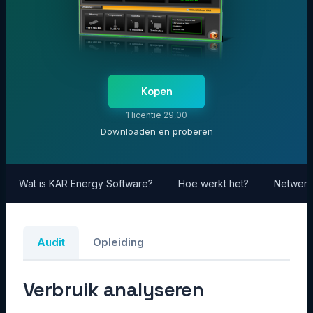
Kopen
1 licentie 29,00
Downloaden en proberen
Wat is KAR Energy Software?
Hoe werkt het?
Netwerk
Audit
Opleiding
Verbruik analyseren