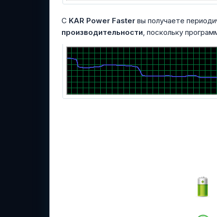
С
KAR Power Faster
вы получаете период
производительности
, поскольку програ