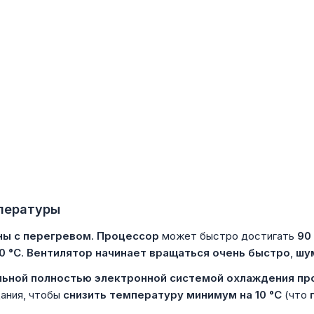
пературы
ны с перегревом
.
Процессор
может быстро достигать
90
0 °C
.
Вентилятор начинает вращаться очень быстро
,
шу
альной полностью электронной системой охлаждения п
ания, чтобы
снизить температуру минимум на 10 °C
(что