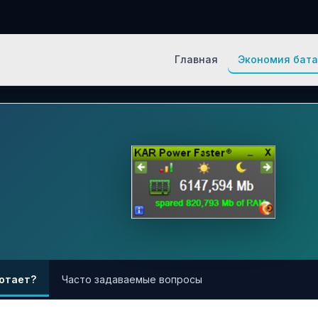
een IT Программное обесп
Главная
Экономия бат
ботает?
Часто задаваемые вопросы