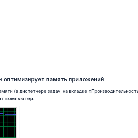
ки оптимизирует память приложений
мяти (в диспетчере задач, на вкладке «Производительность
ают компьютер
.