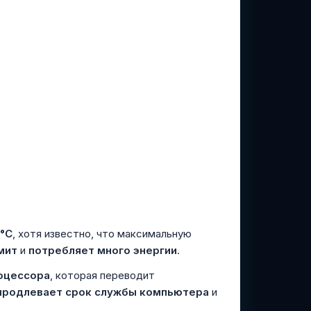
 °C
, хотя известно, что максимальную
мит
и
потребляет много энергии
.
роцессора
, которая переводит
продлевает срок службы компьютера
и