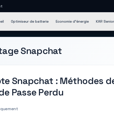
ct
iciels Green IT
eil
Optimiseur de batterie
Economie d'énergie
KAR Senio
atage Snapchat
te Snapchat : Méthodes de
de Passe Perdu
niquement