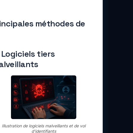
incipales méthodes de
 Logiciels tiers
lveillants
Illustration de logiciels malveillants et de vol
d'identifiants