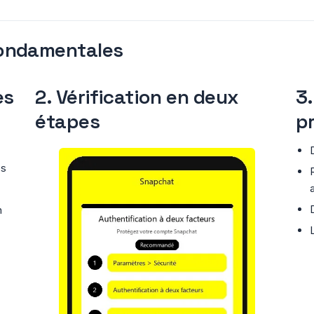
fondamentales
es
2. Vérification en deux
3.
étapes
p
es
n