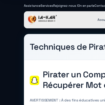
Assistance
Services
Rejoignez-nous !
On en parle
Conta
IA-KAR - Log
Accu
Techniques de Pir
Pirater un Comp
Récupérer Mot 
AVERTISSEMENT : À des fins éducatives u