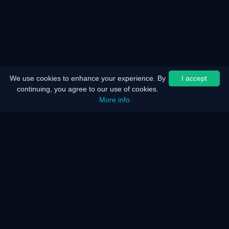
We use cookies to enhance your experience. By
I accept
continuing, you agree to our use of cookies.
More info
होम
साइटमैप
कानूनी सूचना
बैटरी बचत
ऊर्जा बचत
यह कैसे काम करता है?
यह कैसे काम करता है?
अक्सर पूछे जाने वाले प्रश्न
KAR सर्वर और नेटवर्क