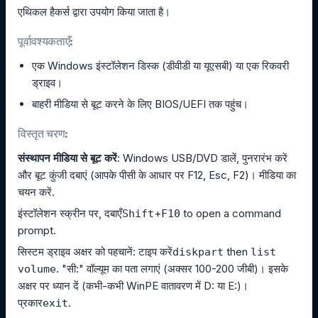
एथिकल हैकर्स द्वारा उपयोग किया जाता है।
पूर्वावश्यकताएँ:
एक Windows इंस्टॉलेशन डिस्क (डीवीडी या यूएसबी) या एक रिकवरी
ड्राइव।
बाहरी मीडिया से बूट करने के लिए BIOS/UEFI तक पहुंच।
विस्तृत चरण:
संस्थापन मीडिया से बूट करें
: Windows USB/DVD डालें, पुनरारंभ करें
और बूट कुंजी दबाएं (आपके पीसी के आधार पर F12, Esc, F2)। मीडिया का
चयन करें.
इंस्टॉलेशन स्क्रीन पर, दबाएँ
+
to open a command
Shift
F10
prompt.
सिस्टम ड्राइव अक्षर को पहचानें: टाइप करें
then
diskpart
list
. "सी:" वॉल्यूम का पता लगाएं (अक्सर 100-200 जीबी)। इसके
volume
अक्षर पर ध्यान दें (कभी-कभी WinPE वातावरण में D: या E:)।
प्रकार
.
exit